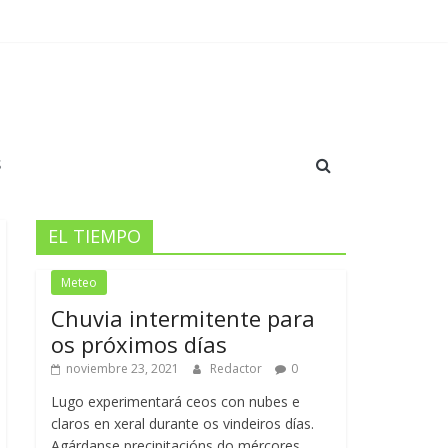
 y crecimiento en el Anxo Carro￼
dación y orgullo en el Pazo
S
EL TIEMPO
Meteo
Chuvia intermitente para
os próximos días
noviembre 23, 2021
Redactor
0
Lugo experimentará ceos con nubes e
claros en xeral durante os vindeiros días.
Agárdanse precipitacións do mércores