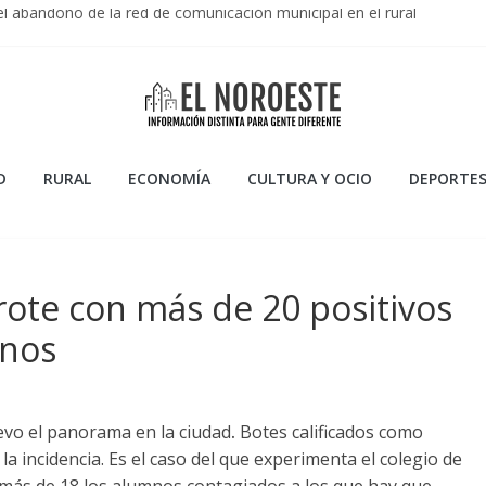
el abandono de la red de comunicación municipal en el rural
Primera Federación 2025/2026: Resumen de una temporada de garra
 en la Liga Endesa 2025/2026: Resumen de una temporada de consoli
 la Temporada 2023/2024 de CB Breogán en la ACB
 Artificiales: Usos, Ventajas y Peligros
D
RURAL
ECONOMÍA
CULTURA Y OCIO
DEPORTE
brote con más de 20 positivos
anos
evo el panorama en la ciudad
.
Botes calificados como
 incidencia. Es el caso del que experimenta el colegio de