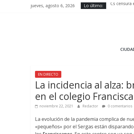
Saltar
jueves, agosto 6, 2026
Lo último:
Cs censura 
al
CD Lugo en 
contenido
Río Breogán
Resumen de
Inteligencias
O
CIUDA
Noroeste
Información
EN DIRECTO
plurar
La incidencia al alza: 
para
en el colegio Francisc
gente
diferente
noviembre 22, 2021
Redactor
0 comentarios
La evolución de la pandemia complica de nu
«pequeños» por el Sergas están disparando la