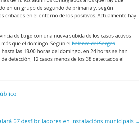
n más de 18 los alumnos contagiados a los que hay que
odo en un grupo de segundo de primaria y, según
os cribados en el entorno de los positivos. Actualmente hay
vincia de
Lugo
con una nueva subida de los casos activos
22 más que el domingo. Según el
balance del Sergas
s hasta las 18.00 horas del domingo, en 24 horas se han
 de detección, 12 casos menos de los 38 detectados el
úblico
alará 67 desfibriladores en instalacións municipais