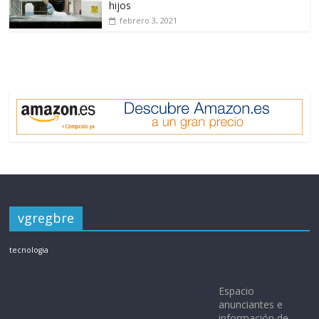
hijos
febrero 3, 2021
vgregbre
tecnologia
Espacio
anunciantes e
información de