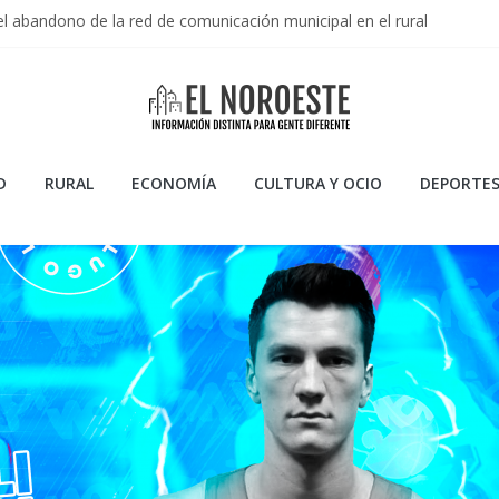
el abandono de la red de comunicación municipal en el rural
Primera Federación 2025/2026: Resumen de una temporada de garra
 en la Liga Endesa 2025/2026: Resumen de una temporada de consoli
 la Temporada 2023/2024 de CB Breogán en la ACB
 Artificiales: Usos, Ventajas y Peligros
D
RURAL
ECONOMÍA
CULTURA Y OCIO
DEPORTE