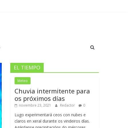
 y crecimiento en el Anxo Carro￼
dación y orgullo en el Pazo
S
EL TIEMPO
Meteo
Chuvia intermitente para
os próximos días
noviembre 23, 2021
Redactor
0
Lugo experimentará ceos con nubes e
claros en xeral durante os vindeiros días.
Agárdanse precipitacións do mércores