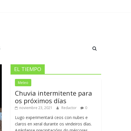
a y crecimiento en el Anxo Carro￼
idación y orgullo en el Pazo
S
EL TIEMPO
Meteo
Chuvia intermitente para
os próximos días
noviembre 23, 2021
Redactor
0
Lugo experimentará ceos con nubes e
claros en xeral durante os vindeiros días.
Agárdanse precipitacións do mércores