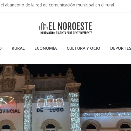
el abandono de la red de comunicación municipal en el rural
 Primera Federación 2025/2026: Resumen de una temporada de garr
n en la Liga Endesa 2025/2026: Resumen de una temporada de consol
e la Temporada 2023/2024 de CB Breogán en la ACB
s Artificiales: Usos, Ventajas y Peligros
D
RURAL
ECONOMÍA
CULTURA Y OCIO
DEPORTE