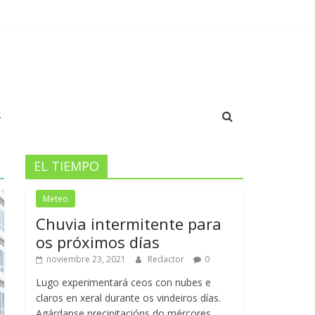
 y crecimiento en el Anxo Carro￼
dación y orgullo en el Pazo
S
EL TIEMPO
Meteo
Chuvia intermitente para
os próximos días
noviembre 23, 2021
Redactor
0
Lugo experimentará ceos con nubes e
claros en xeral durante os vindeiros días.
Agárdanse precipitacións do mércores