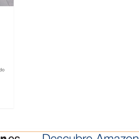
s
rdo