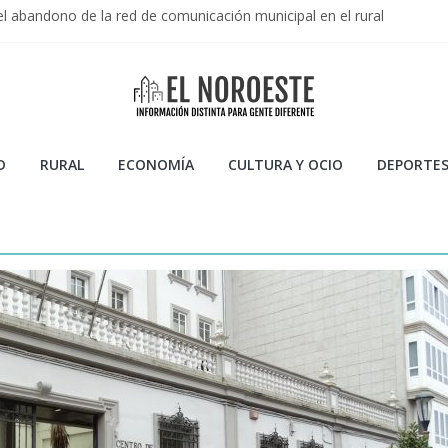
el abandono de la red de comunicación municipal en el rural
Primera Federación 2025/2026: Resumen de una temporada de garra
 en la Liga Endesa 2025/2026: Resumen de una temporada de consoli
 la Temporada 2023/2024 de CB Breogán en la ACB
 Artificiales: Usos, Ventajas y Peligros
D
RURAL
ECONOMÍA
CULTURA Y OCIO
DEPORTE