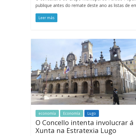
publique antes do remate deste ano as listas de 
Leer más
economía
Economía
Lugo
O Concello intenta involucrar á
Xunta na Estratexia Lugo