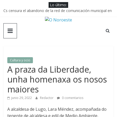
Saltar
Lo último:
al
Cs censura el abandono de la red de comunicación municipal en
contenido
el rural
CD Lugo en Primera Federación 2025/2026: Resumen de una
O
temporada de garra y crecimiento en el Anxo Carro￼
Río Breogán en la Liga Endesa 2025/2026: Resumen de una
Noroeste
temporada de consolidación y orgullo en el Pazo
Resumen de la Temporada 2023/2024 de CB Breogán en la ACB
Inteligencias Artificiales: Usos, Ventajas y Peligros
Información
Cultura y ocio
plurar
A praza da Liberdade,
para
gente
unha homenaxa os nosos
diferente
maiores
junio 29, 2022
Redactor
0 comentarios
A alcaldesa de Lugo, Lara Méndez, acompañada do
tenente de alcaldesa e edil de Medio Ambiente,